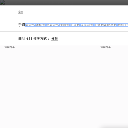
联系我们
女士
手袋
肩背包
迷你包
双肩背包
托特包
手提包
双肩背包
手拿包&晚宴包
定制手
商品 451
排序方式：
推荐
官网专享
官网专享