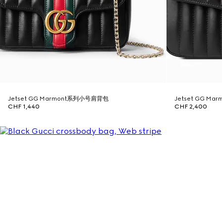
Jetset GG Marmont系列小号肩背包
Jetset GG M
CHF 1,440
CHF 2,400