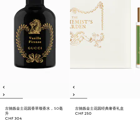
古驰炼金士花园香草颂香水，50毫
古驰炼金士花园经典奢香礼盒
升
CHF 250
CHF 304