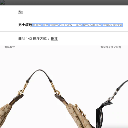
联系我们
男士
男士箱包
邮差包
背包
托特包
小手袋&手拿包
腰包&单肩包
行李和旅行袋
商品 143
排序方式：
推荐
秀场款式
首字母个性化定制