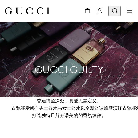
GUCCI GUILTY
香遇情至深处，真爱无需定义。
古驰罪爱倾心男士香水与女士香水以全新香调焕新演绎古驰罪
打造独特且芬芳谐美的的香氛臻作。