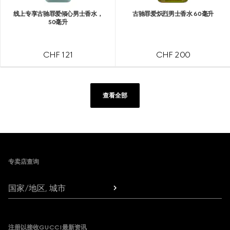
线上专享古驰罪爱倾心男士香水，
古驰罪爱炽烈男士香水 60毫升
50毫升
CHF 121
CHF 200
查看全部
Footer
专卖店查询
国家/地区, 城市
注册以接收GUCCI最新资讯