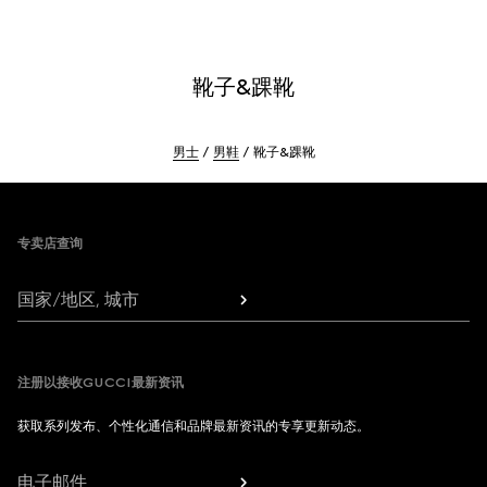
靴子&踝靴
男士
男鞋
靴子&踝靴
Footer
专卖店查询
国家/地区, 城市
注册以接收GUCCI最新资讯
获取系列发布、个性化通信和品牌最新资讯的专享更新动态。
电子邮件