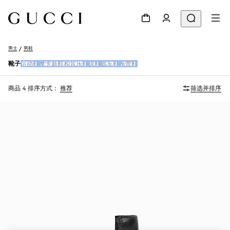
男士
男鞋
靴子
运动鞋
摩卡新鞋和音乐鞋
凉鞋
驾车鞋
系带鞋
商品 4
排序方式：
推荐
筛选并排序