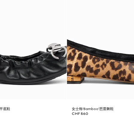
芭蕾平底鞋
女士饰'Bamboo'芭蕾舞鞋
CHF 860