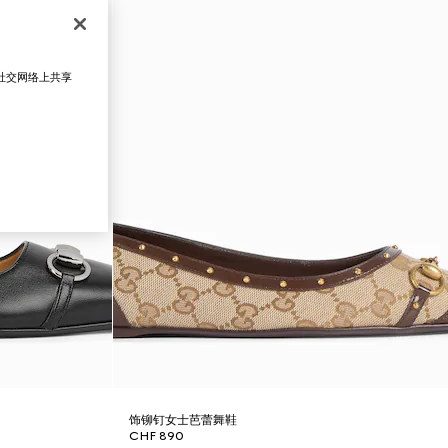
在社交网络上共享
饰铆钉女士芭蕾舞鞋
CHF 890