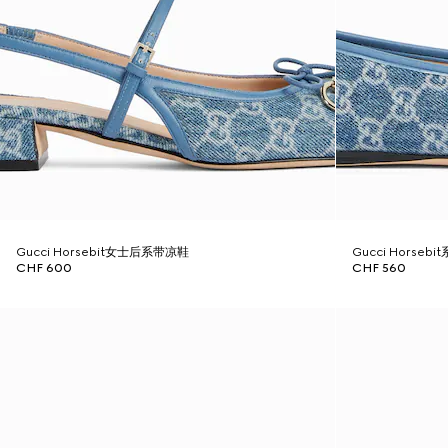
Gucci Horsebit女士后系带凉鞋
Gucci Horse
CHF 600
CHF 560