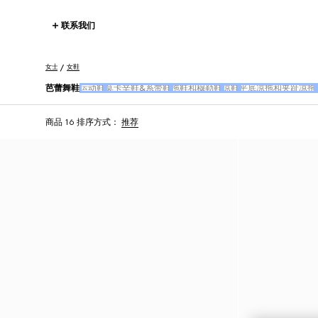
联系我们
女士
女鞋
芭蕾舞鞋
运动鞋
莫卡辛鞋&系带鞋
拖鞋和穆勒鞋
凉鞋
平底凉拖和夹趾凉拖
商品 16
排序方式：
推荐