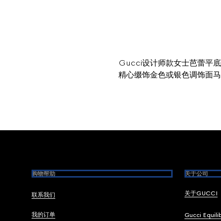
Gucci设计师款女士芭蕾
精心缀饰金色或银色调饰面马
Footer
购物帮助
关于公司
关于GUCCI
联系我们
我的订单
Gucci Equili