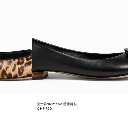
女士饰'Bamboo'芭蕾舞鞋
CHF 720