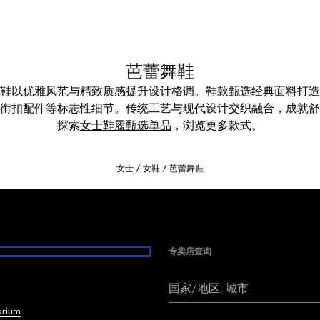
芭蕾舞鞋
平底鞋以优雅风范与精致质感提升设计格调。鞋款甄选经典面料打
衔扣配件等标志性细节。传统工艺与现代设计交织融合，成就舒
探索
女士鞋履甄选单品
，浏览更多款式。
女士
女鞋
芭蕾舞鞋
专卖店查询
国家/地区, 城市
brium