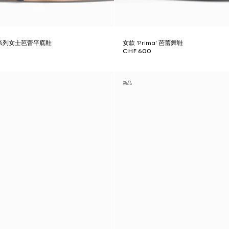
bit系列女士芭蕾平底鞋
女款 'Prima' 芭蕾舞鞋
CHF 600
新品