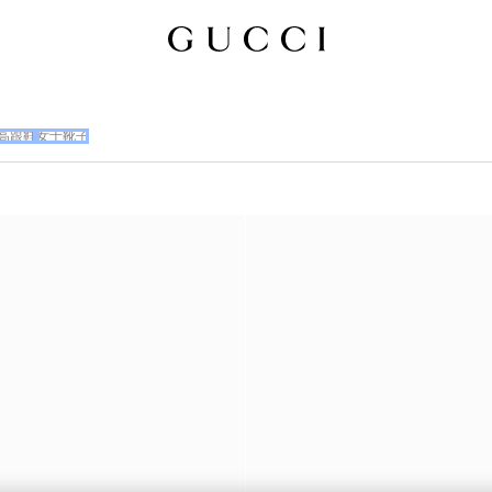
高跟鞋
女士靴子