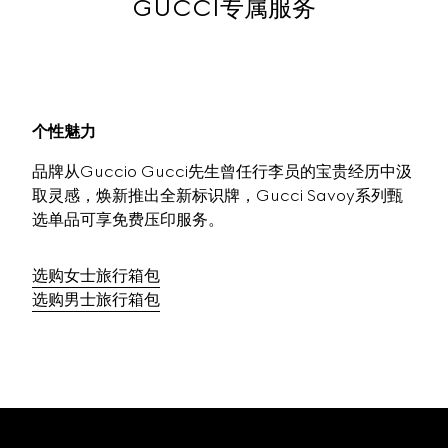
GUCCI专属服务
个性魅力
品牌从Guccio Gucci先生曾任行李员的宝贵经历中汲
取灵感，焕新推出全新标识牌，Gucci Savoy系列甄
选单品可享‌‌免费‌‌压印服务。
选购女士旅行箱包
选购男士旅行箱包
Footer