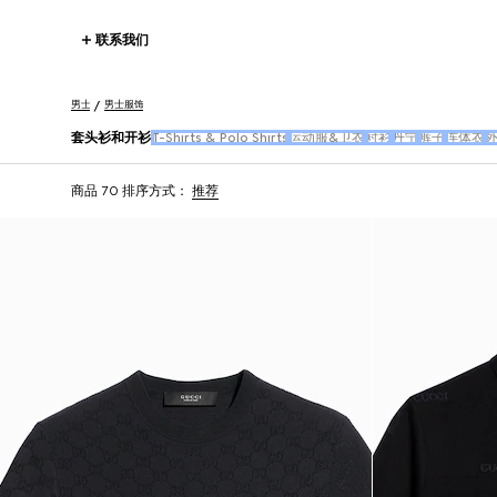
联系我们
男士
男士服饰
套头衫和开衫
T-Shirts & Polo Shirts
运动服&卫衣
衬衫
丹宁
裤子
连体衣
商品 70
排序方式：
推荐