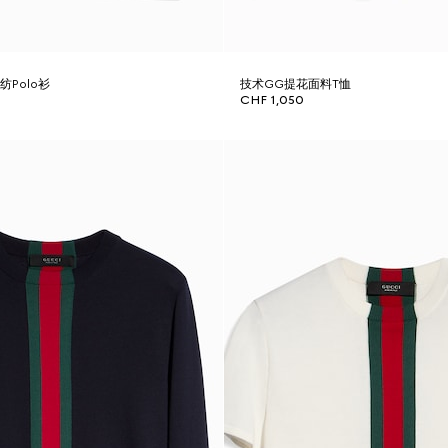
Polo衫
技术GG提花面料T恤
CHF 1,050