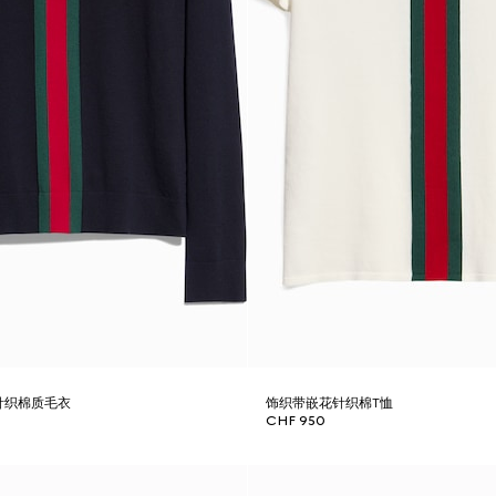
针织棉质毛衣
饰织带嵌花针织棉T恤
CHF 950