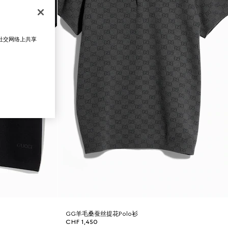
在社交网络上共享
GG羊毛桑蚕丝提花Polo衫
CHF 1,450