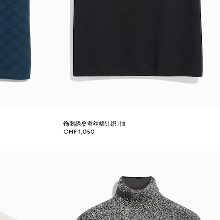
饰刺绣桑蚕丝棉针织T恤
CHF 1,050