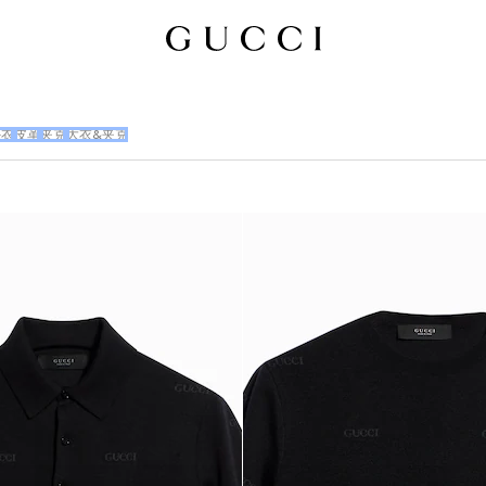
外衣
皮革
夹克
大衣&夹克