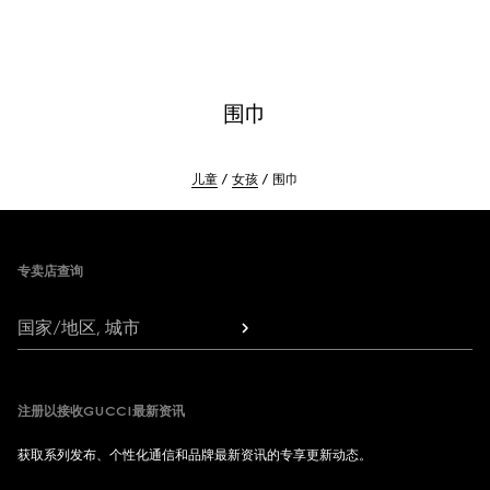
围巾
儿童
女孩
围巾
Footer
专卖店查询
国家/地区, 城市
注册以接收GUCCI最新资讯
获取系列发布、个性化通信和品牌最新资讯的专享更新动态。