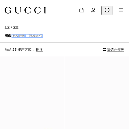
儿童
女孩
围巾
服装
鞋履
手袋和背包
商品 25
排序方式：
推荐
筛选并排序