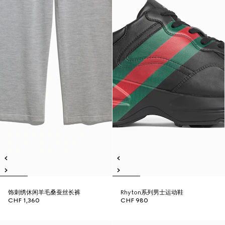
饰刺绣休闲羊毛桑蚕丝长裤
Rhyton系列男士运动鞋
CHF 1,360
CHF 980