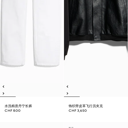
水洗棉质丹宁长裤
饰织带皮革飞行员夹克
CHF 800
CHF 3,650