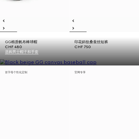
GG棉质帆布棒球帽
印花斜纹桑蚕丝短裤
CHF 480
CHF 750
选购男士帽子和手套
首字母个性化定制
官网专享