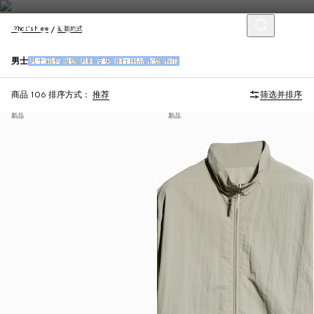
What's New
最新款式
男士
男士箱包
服饰
男鞋
皮夹
旅行用品
配饰
围巾
商品 106
排序方式：
推荐
筛选并排序
新品
新品