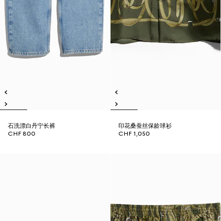
石洗漂白丹宁长裤
印花桑蚕丝保龄球衫
CHF 800
CHF 1,050