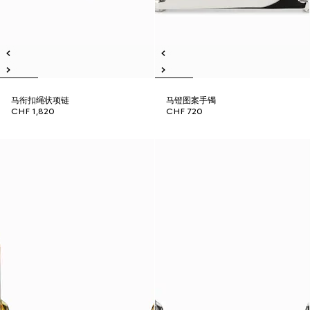
马衔扣绳状项链
马镫图案手镯
CHF 1,820
CHF 720