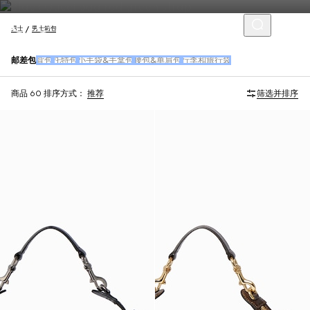
男士
男士箱包
邮差包
背包
托特包
小手袋&手拿包
腰包&单肩包
行李和旅行袋
商品 60
排序方式：
推荐
筛选并排序