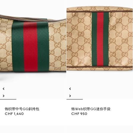
饰织带中号GG斜挎包
饰Web织带GG迷你手袋
CHF 1,440
CHF 950