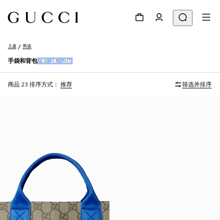
儿童
男孩
手袋和背包
服装
鞋履
围巾
商品 23
排序方式：
推荐
筛选并排序