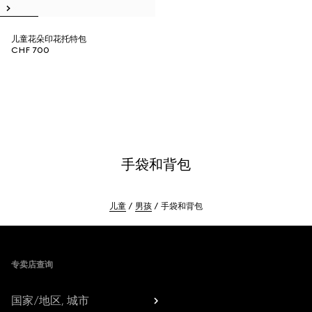
儿童花朵印花托特包
CHF 700
手袋和背包
儿童
男孩
手袋和背包
Footer
专卖店查询
国家/地区, 城市