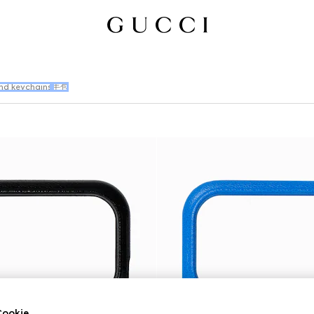
nd keychains
手包
okie