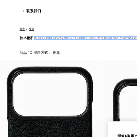
联系我们
女士
皮夹
技术配件
长款钱包
可肩背钱包
小巧钱包
卡片袋和小件配饰
Bag charms a
商品 10
排序方式：
推荐
我们使用Co