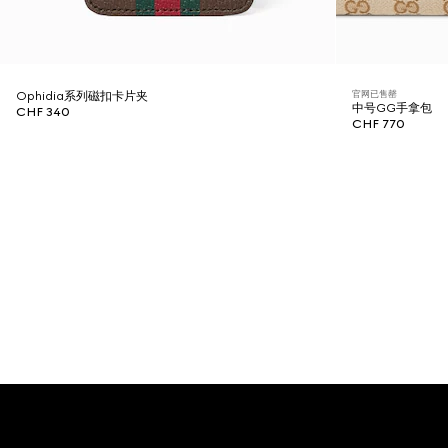
官网已售罄
Ophidia系列磁扣卡片夹
中号GG手拿包
CHF 340
CHF 770
Footer