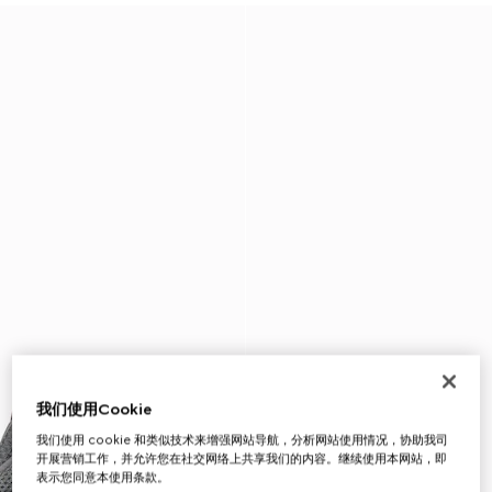
我们使用Cookie
我们使用 cookie 和类似技术来增强网站导航，分析网站使用情况，协助我司
开展营销工作，并允许您在社交网络上共享我们的内容。继续使用本网站，即
表示您同意本使用条款。