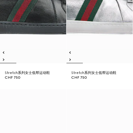
Stretch系列女士低帮运动鞋
Stretch系列女士低帮运动鞋
CHF 750
CHF 750