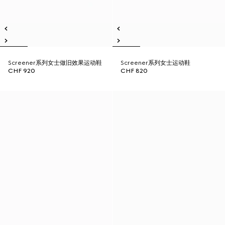
Screener系列女士做旧效果运动鞋
Screener系列女士运动鞋
CHF 920
CHF 820