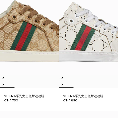
Stretch系列女士低帮运动鞋
Stretch系列女士低帮运动鞋
CHF 750
CHF 850