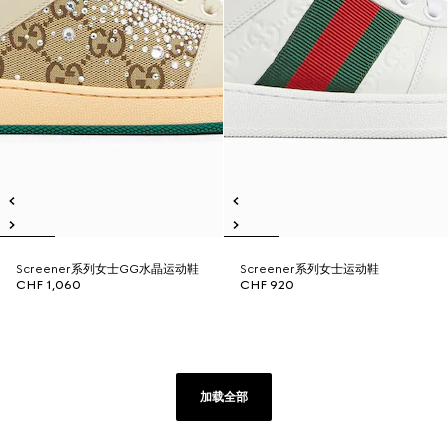
Screener系列女士GG水晶运动鞋
Screener系列女士运动鞋
CHF 1,060
CHF 920
加载全部