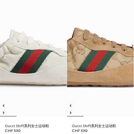
Gucci Shift系列女士运动鞋
Gucci Shift系列女士运动鞋
CHF 530
CHF 530