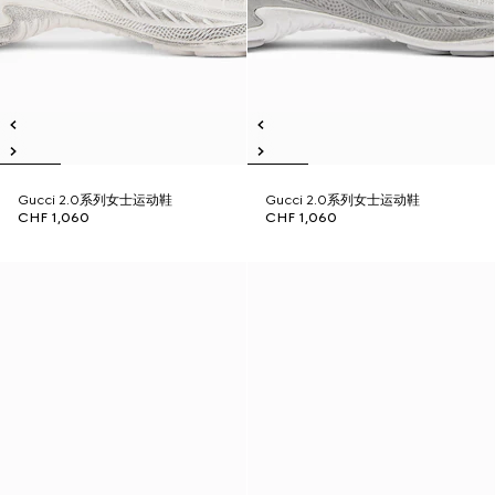
Gucci 2.0系列女士运动鞋
Gucci 2.0系列女士运动鞋
CHF 1,060
CHF 1,060