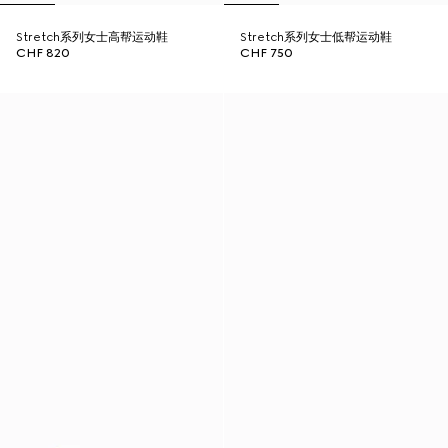
Stretch系列女士高帮运动鞋
Stretch系列女士低帮运动鞋
CHF 820
CHF 750