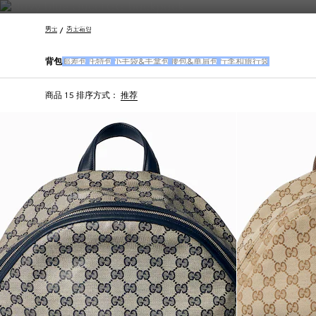
联系我们
男士
男士箱包
背包
邮差包
托特包
小手袋&手拿包
腰包&单肩包
行李和旅行袋
商品 15
排序方式：
推荐