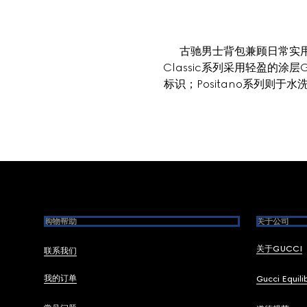
古驰男士背包兼顾日常实用性
Classic系列采用轻盈的涂
标识；Positano系列则
Footer
购物帮助
关于公司
关于GUCCI
联系我们
我的订单
Gucci Equili