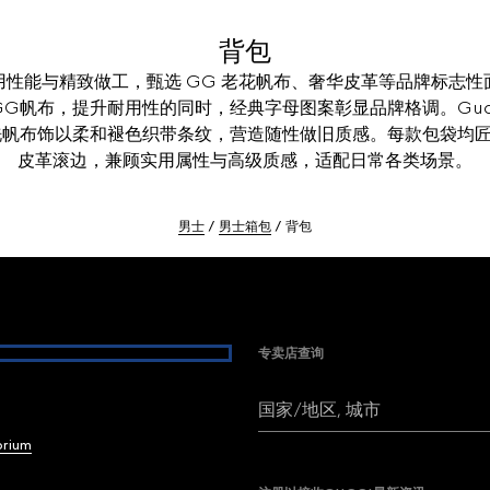
背包
能与精致做工，甄选 GG 老花帆布、奢华皮革等品牌标志性面料打造
层GG帆布，提升耐用性的同时，经典字母图案彰显品牌格调。Guc
于水洗帆布饰以柔和褪色织带条纹，营造随性做旧质感。每款包袋
皮革滚边，兼顾实用属性与高级质感，适配日常各类场景。
男士
男士箱包
背包
专卖店查询
国家/地区, 城市
brium