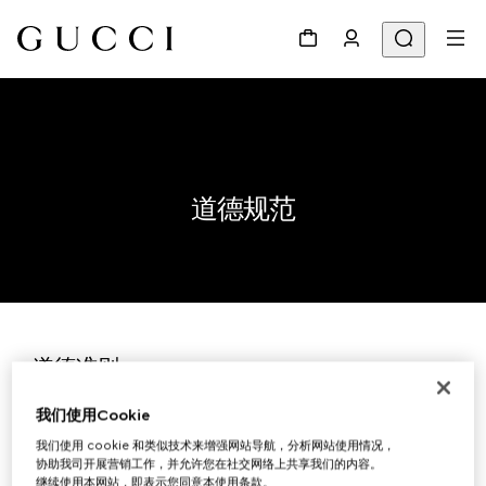
道德规范
道德准则
道德是企业运营与诚信文化的核心。对开云集团而言，
我们使用Cookie
这既是坚定有力的道德承诺，
也是维系业务永续发展不可或缺的信任原则。
我们使用 cookie 和类似技术来增强网站导航，分析网站使用情况，
协助我司开展营销工作，并允许您在社交网络上共享我们的内容。
此诚信文化建基于对法律法规的恪遵，
继续使用本网站，即表示您同意本使用条款。