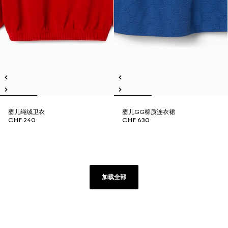
婴儿绳绒卫衣
婴儿GG棉质连衣裙
CHF 240
CHF 630
加载全部