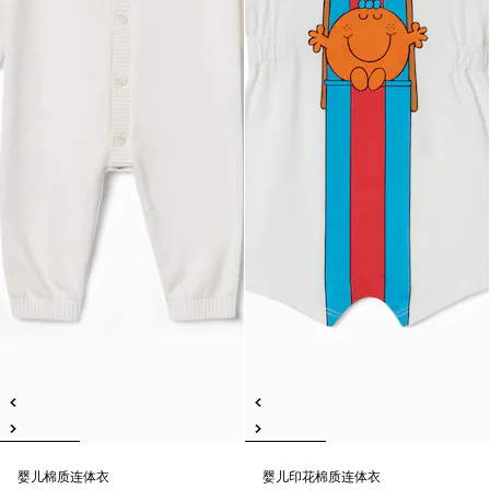
婴儿棉质连体衣
婴儿印花棉质连体衣