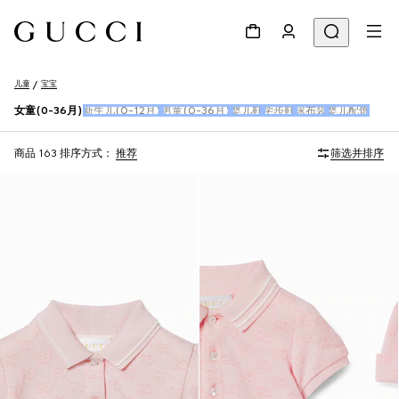
儿童
宝宝
女童(0-36月)
新生儿(0-12月)
男童(0-36月)
婴儿鞋
学步鞋
尿布袋
婴儿配饰
商品 163
排序方式：
推荐
筛选并排序