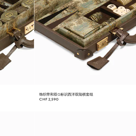
饰织带和双G标识西洋双陆棋套组
CHF 2,590