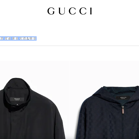
体衣
皮革
夹克
大衣&夹克