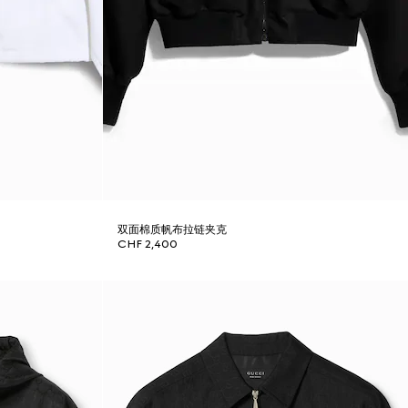
双面棉质帆布拉链夹克
CHF 2,400