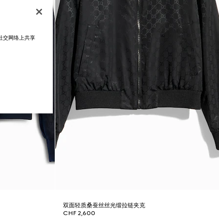
在社交网络上共享
双面轻质桑蚕丝丝光缎拉链夹克
CHF 2,600