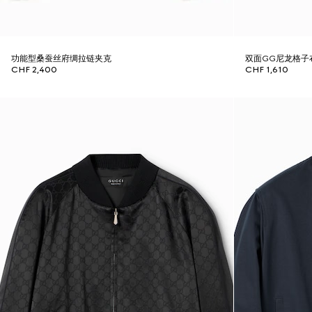
功能型桑蚕丝府绸拉链夹克
双面GG尼龙格子
CHF 2,400
CHF 1,610