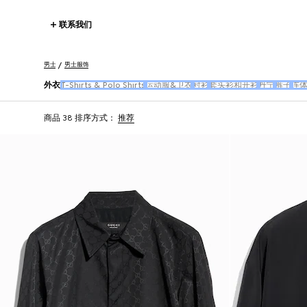
联系我们
男士
男士服饰
外衣
T-Shirts & Polo Shirts
运动服&卫衣
衬衫
套头衫和开衫
丹宁
裤子
连
商品 38
排序方式：
推荐