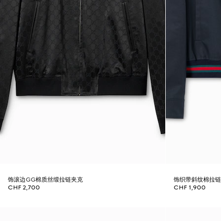
饰滚边GG棉质丝缎拉链夹克
饰织带斜纹棉拉
CHF 2,700
CHF 1,900