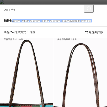
女士
手袋
托特包
肩背包
迷你包
双肩背包
手提包
双肩背包
手拿包&晚宴包
定制手袋
商品 74
排序方式：
推荐
筛选并排序
圣特罗佩及线上专售
伊维萨岛及线上专售