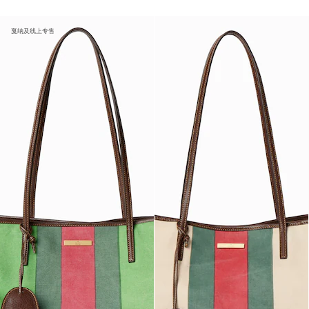
戛纳及线上专售