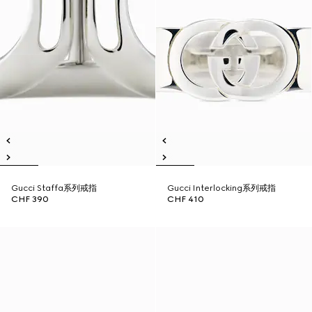
Gucci Staffa系列戒指
Gucci Interlocking系列戒指
CHF 390
CHF 410