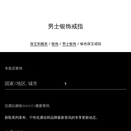
男士银饰戒指
珠宝和腕表
银饰
男士银饰
银色珠宝戒指
Footer
专卖店查询
国家/地区, 城市
注册以接收GUCCI最新资讯
获取系列发布、个性化通信和品牌最新资讯的专享更新动态。