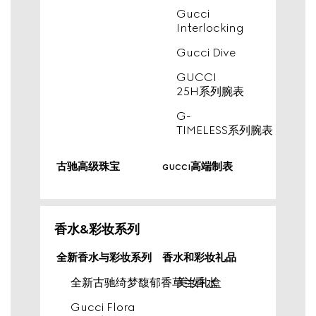
Gucci
Interlocking
Gucci Dive
GUCCI
25H系列腕表
G-
TIMELESS系列腕表
古驰高级珠宝
gucci高端制表
香水&彩妆系列
全新香水与彩妆系列
香水和彩妆礼品
全新古驰绮梦馥郁香草兰香水
美妆礼盒
Gucci Flora