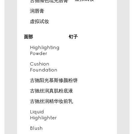
古驰倾色琉光唇膏
润唇膏
虚拟试妆
面部
钉子
Highlighting
Powder
Cushion
Foundation
古驰阳光慕斯修颜粉饼
古驰丝润真肌粉底液
古驰丝润精华妆前乳
Liquid
Highlighter
Blush