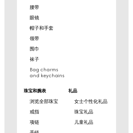
腰带
眼镜
帽子和手套
领带
围巾
袜子
Bag charms
and keychains
珠宝和腕表
礼品
浏览全部珠宝
女士个性化礼品
戒指
珠宝礼品
项链
儿童礼品
手链