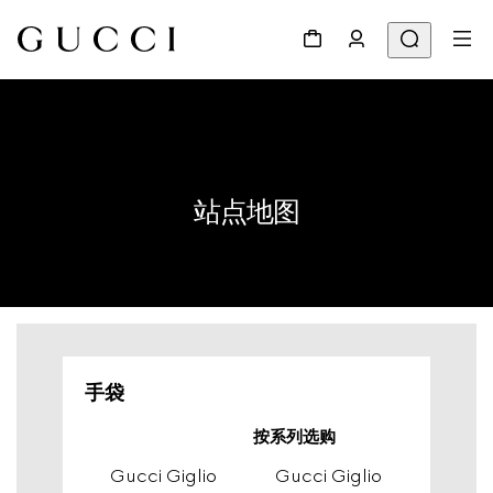
站点地图
手袋
按系列选购
Gucci Giglio
Gucci Giglio