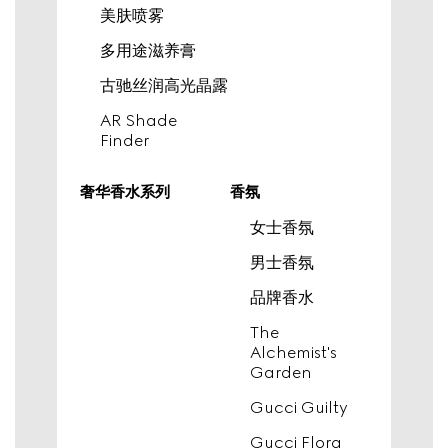
美肤喷雾
多用途滋养膏
古驰丝润高光晶露
AR Shade
Finder
奢华香水系列
香氛
女士香氛
男士香氛
品牌香水
The
Alchemist's
Garden
Gucci Guilty
Gucci Flora