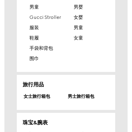
男童
男婴
Gucci Stroller
女婴
服装
男童
鞋履
女童
手袋和背包
围巾
旅行用品
女士旅行箱包
男士旅行箱包
珠宝&腕表