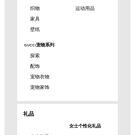
织物
运动用品
家具
壁纸
gucci宠物系列
探索
配饰
宠物衣物
宠物家饰
礼品
女士个性化礼品