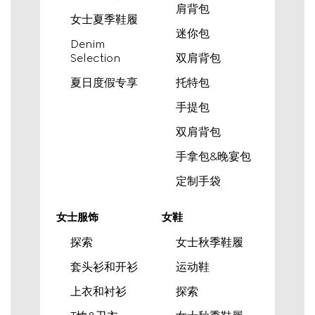
肩背包
女士夏季鞋履
迷你包
Denim
Selection
双肩背包
夏日度假专享
托特包
手提包
双肩背包
手拿包&晚宴包
定制手袋
女士服饰
女鞋
探索
女士秋季鞋履
套头衫和开衫
运动鞋
上衣和衬衫
探索