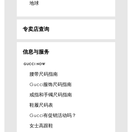
地球
专卖店查询
信息与服务
gucci now
腰带尺码指南
Gucci服饰尺码指南
戒指和手镯尺码指南
鞋履尺码表
Gucci有促销活动吗？
女士高跟鞋