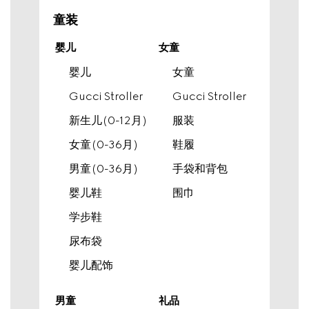
童装
婴儿
女童
婴儿
女童
Gucci Stroller
Gucci Stroller
新生儿(0-12月)
服装
女童(0-36月)
鞋履
男童(0-36月)
手袋和背包
婴儿鞋
围巾
学步鞋
尿布袋
婴儿配饰
男童
礼品