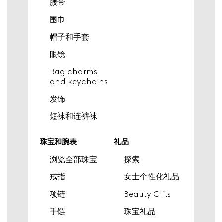
腰带
围巾
帽子和手套
眼镜
Bag charms
and keychains
发饰
短袜和连裤袜
珠宝和腕表
礼品
浏览全部珠宝
探索
戒指
女士个性化礼品
项链
Beauty Gifts
手链
珠宝礼品