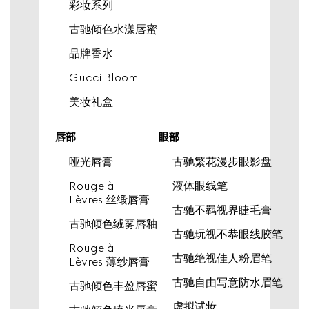
彩妆系列
古驰倾色水漾唇蜜
品牌香水
Gucci Bloom
美妆礼盒
唇部
眼部
哑光唇膏
古驰繁花漫步眼影盘
Rouge à
液体眼线笔
Lèvres 丝缎唇膏
古驰不羁视界睫毛膏
古驰倾色绒雾唇釉
古驰玩视不恭眼线胶笔
Rouge à
古驰绝视佳人粉眉笔
Lèvres 薄纱唇膏
古驰自由写意防水眉笔
古驰倾色丰盈唇蜜
虚拟试妆