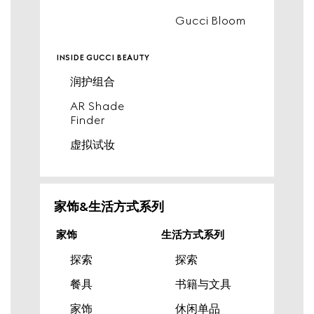
Gucci Bloom
inside gucci beauty
润护组合
AR Shade
Finder
虚拟试妆
家饰&生活方式系列
家饰
生活方式系列
探索
探索
餐具
书籍与文具
家饰
休闲单品