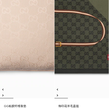
GG粘胶纤维靠垫
饰印花羊毛盖毯