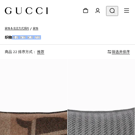
家饰 & 生活方式系列
家饰
织物
餐具
家饰
家具
壁纸
商品 22
排序方式：
推荐
筛选并排序