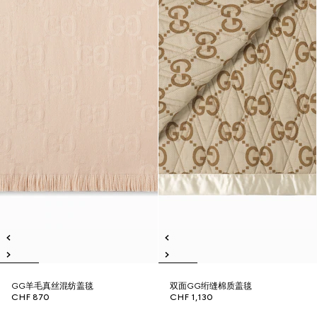
GG羊毛真丝混纺盖毯
双面GG绗缝棉质盖毯
CHF 870
CHF 1,130