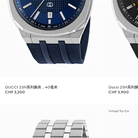
GUCCI 25H系列腕表，40毫米
Gucci 25H系
CHF 3,200
CHF 3,900
Virtual Try-On