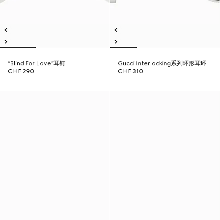
“Blind For Love”耳钉
Gucci Interlocking系列环形耳环
CHF 290
CHF 310