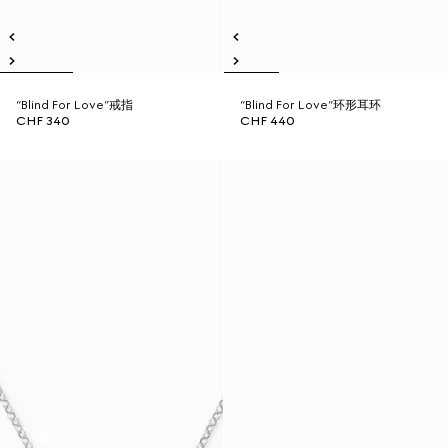
“Blind For Love”戒指
“Blind For Love”环形耳环
CHF 340
CHF 440