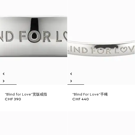
“Blind for Love”宽版戒指
“Blind For Love”手镯
CHF 390
CHF 440