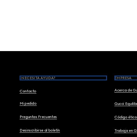
Footer
¿NECESITA AYUDA?
EMPRESA
Acerca de G
Contacto
Mi pedido
Gucci Equili
Preguntas Frecuentes
Código ético
Desinscribirse al boletín
Trabaja en G