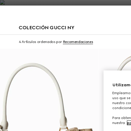
Póngase en contacto con nosotros
COLECCIÓN GUCCI NY
Limited Edition
Limited Edition
4 Artículos
ordenados por
Recomendaciones
Utilizam
Empleamos 
uso que se
nuestro con
condicione
Para obten
nuestra
po