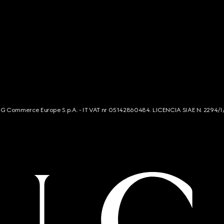
s. G Commerce Europe S.p.A. - IT VAT nr 05142860484. LICENCIA SIAE N. 2294/I