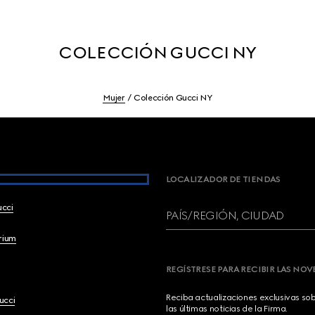
COLECCIÓN GUCCI NY
Mujer
Colección Gucci NY
LOCALIZADOR DE TIENDAS
ucci
PAÍS/REGIÓN, CIUDAD
brium
REGÍSTRESE PARA RECIBIR LAS NO
Reciba actualizaciones exclusivas so
ucci
las últimas noticias de la Firma.