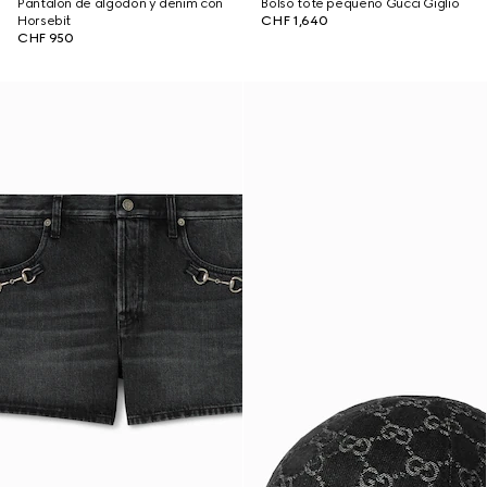
Pantalón de algodón y denim con
Bolso tote pequeño Gucci Giglio
Horsebit
CHF 1,640
CHF 950