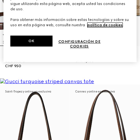
sigue utilizando esta página web, acepta usted las condiciones
de uso.
Para obtener más información sobre estas tecnologías y sobre su
uso en esta página web, consulte nuestra
política de cookies
.
OK
CONFIGURACIÓN DE
COOKIES
Bolso tote pequeño con Adorno
Bolso tote Gucci Londra grande
de Doble G
CHF 1,830
CHF 950
Saint-Tropez y online en exclusiva
Cannes y online en exclusiva