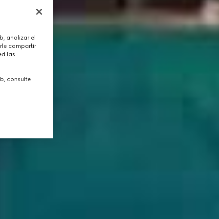
, analizar el
rle compartir
ed las
b, consulte