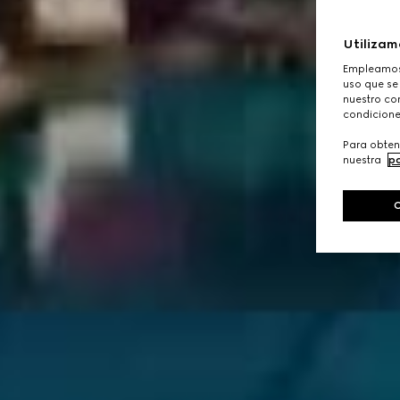
Utilizam
Empleamos 
uso que se
nuestro con
condicione
Para obten
nuestra
po