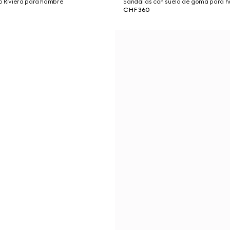
o Riviera para hombre
Sandalias con suela de goma para 
CHF 360