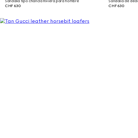
Sandalia tipo chancla Riviera para hombre
Sandalia de ded
CHF 630
CHF 630