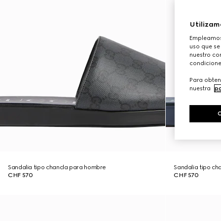
Utilizam
Empleamos 
uso que se
nuestro con
condicione
Para obten
nuestra
po
Sandalia tipo chancla para hombre
Sandalia tipo c
CHF 570
CHF 570