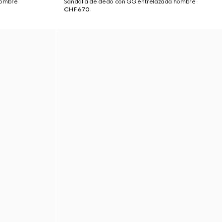
hombre
Sandalia de dedo con GG entrelazada hombre
CHF 670