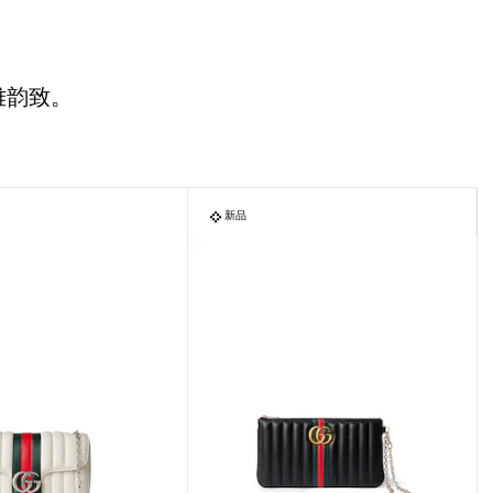
雅韵致。
新品