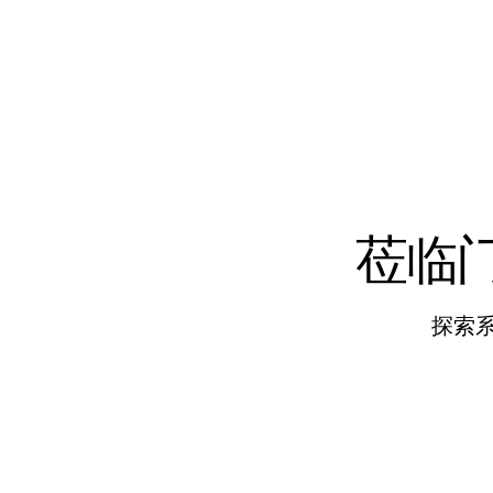
莅临门
探索