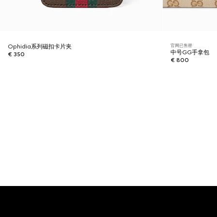
官网已售罄
Ophidia系列磁扣卡片夹
中号GG手拿包
€ 350
€ 800
Footer