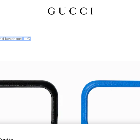
nd keychains
手包
okie