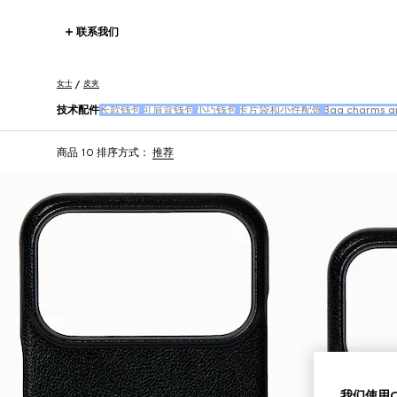
联系我们
女士
皮夹
技术配件
长款钱包
可肩背钱包
小巧钱包
卡片袋和小件配饰
Bag charms a
商品 10
排序方式：
推荐
我们使用Co