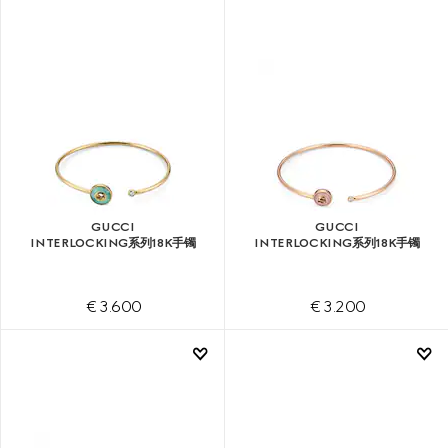
GUCCI
GUCCI
INTERLOCKING系列18K手镯
INTERLOCKING系列18K手镯
€ 3.600
€ 3.200