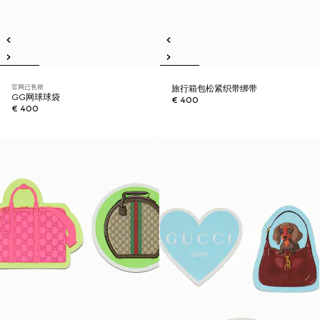
官网已售罄
旅行箱包松紧织带绑带
GG网球球袋
€ 400
€ 400