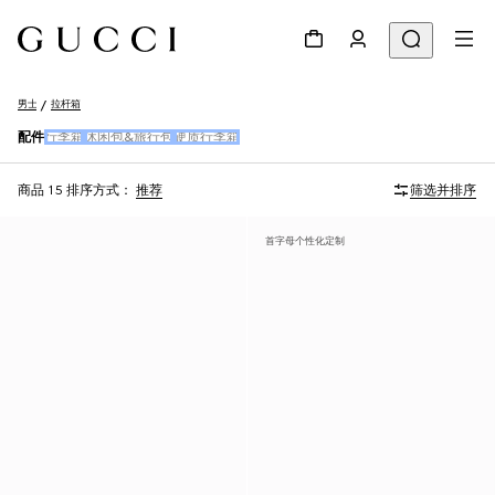
男士
拉杆箱
配件
行李箱
休闲包&旅行包
硬质行李箱
商品 15
排序方式：
推荐
筛选并排序
首字母个性化定制