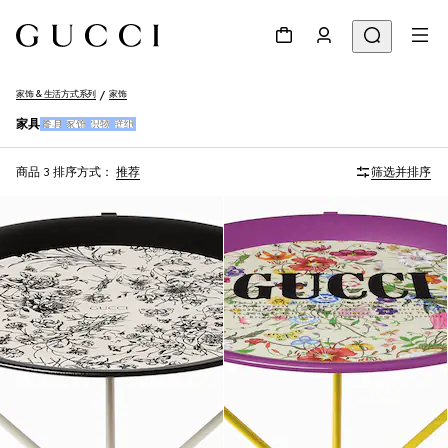
家饰 & 生活方式系列
家饰
家具
餐具
家饰
织物
壁纸
商品 3
排序方式：
推荐
筛选并排序