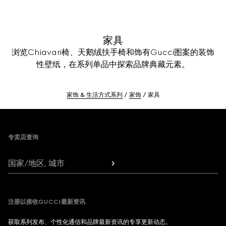
家具
浏览Chiavari椅、天鹅绒扶手椅和饰有Gucci图案的装饰
性壁纸，在系列单品中探索品牌典藏元素。
家饰 & 生活方式系列
家饰
家具
Footer
专卖店查询
国家/地区, 城市
注册以接收GUCCI最新资讯
获取系列发布、个性化通信和品牌最新资讯的专享更新动态。