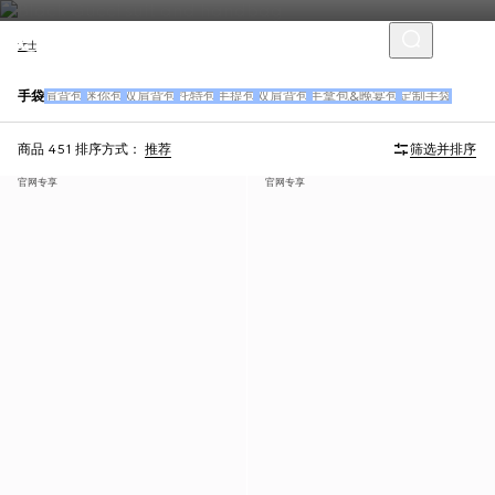
女士
手袋
肩背包
迷你包
双肩背包
托特包
手提包
双肩背包
手拿包&晚宴包
定制手袋
商品 451
排序方式：
推荐
筛选并排序
官网专享
官网专享