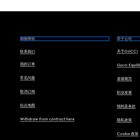
Footer
购物帮助
关于公司
关于GUCCI
联系我们
我的订单
Gucci Equili
常见问题
道德规范
取消订阅
职业发展
站点地图
细则及条款
Withdraw from contract here
隐私政策
Cookie 政策