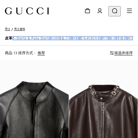
男士
男士服饰
皮革
T-Shirts & Polo Shirts
运动服&卫衣
衬衫
套头衫和开衫
丹宁
裤子
连体衣
外衣
商品 13
排序方式：
推荐
筛选并排序