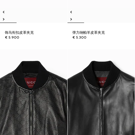
饰马衔扣皮革夹克
弹力纳帕羊皮革夹克
€ 5.900
€ 5.300