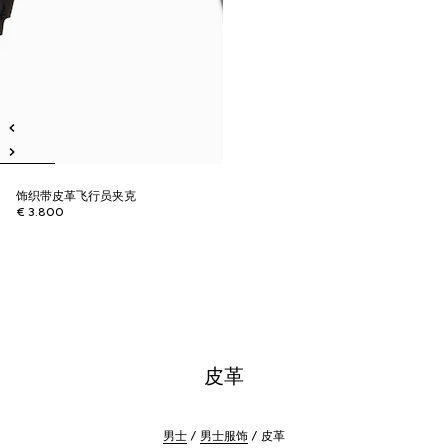
饰织带皮革飞行员夹克
€ 3.800
皮革
男士
男士服饰
皮革