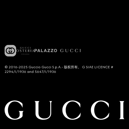
© 2016-2025 Guccio Gucci S.p.A.- 版权所有。 G SIAE LICENCE #
2294/I/1936 and 5647/I/1936