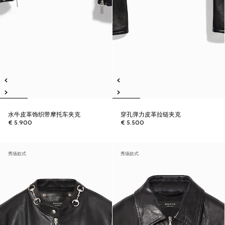
水牛皮革饰织带摩托车夹克
穿孔弹力皮革拉链夹克
€ 5.900
€ 5.500
秀场款式
秀场款式