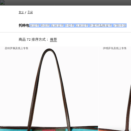
联系我们
女士
手袋
托特包
肩背包
迷你包
双肩背包
手提包
双肩背包
手拿包&晚宴包
定制手袋
商品 72
排序方式：
推荐
圣特罗佩及线上专售
伊维萨岛及线上专售