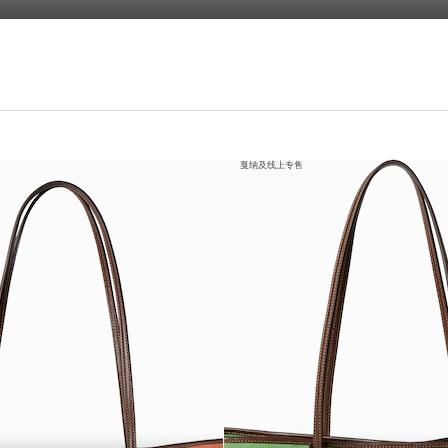
戛纳及线上专售