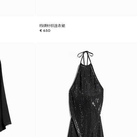
绉绸针织连衣裙
€ 650