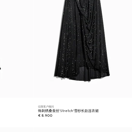
仅限客户顾问
饰刺绣桑蚕丝'Stretch'雪纱长款连衣裙
€ 8.900