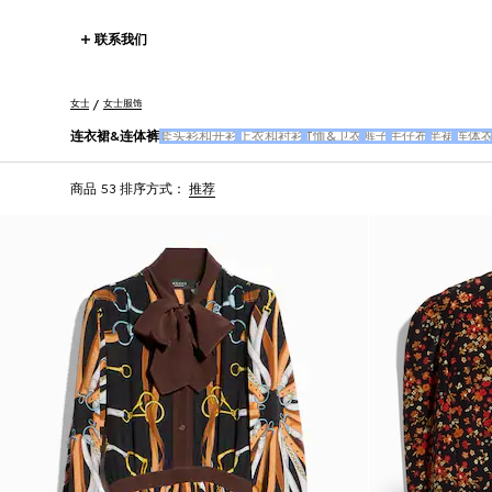
联系我们
女士
女士服饰
连衣裙&连体裤
套头衫和开衫
上衣和衬衫
T恤&卫衣
裤子
牛仔布
半裙
连体
商品 53
排序方式：
推荐