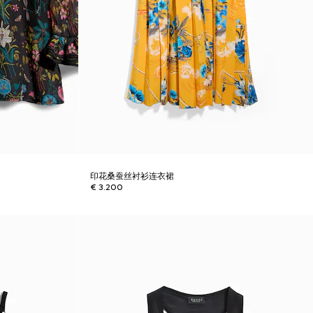
印花桑蚕丝衬衫连衣裙
€ 3.200