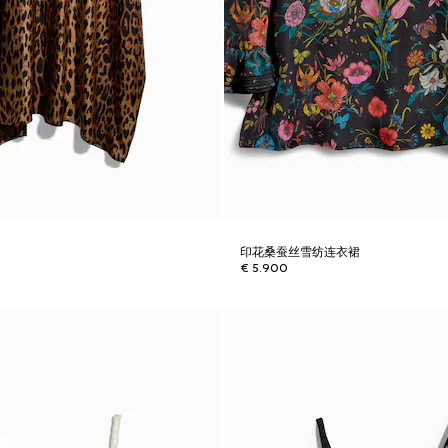
裙
印花桑蚕丝雪纺连衣裙
€ 5.900