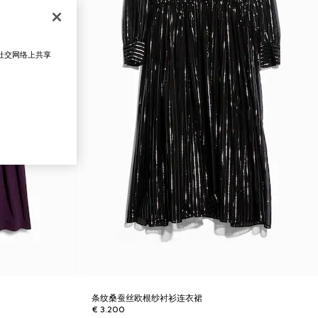
在社交网络上共享
条纹桑蚕丝欧根纱衬衫连衣裙
€ 3.200