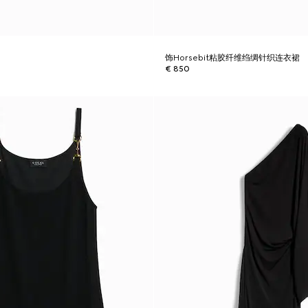
裙
饰Horsebit粘胶纤维绉绸针织连衣裙
€ 850