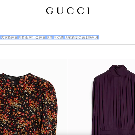
衣
大衣&夹克
外套&飞行员夹克
皮革
运动装
鸡尾酒宴会装&晚礼服