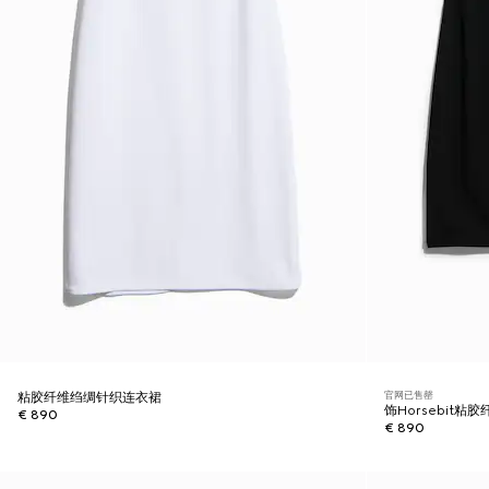
官网已售罄
粘胶纤维绉绸针织连衣裙
饰Horsebit
€ 890
€ 890