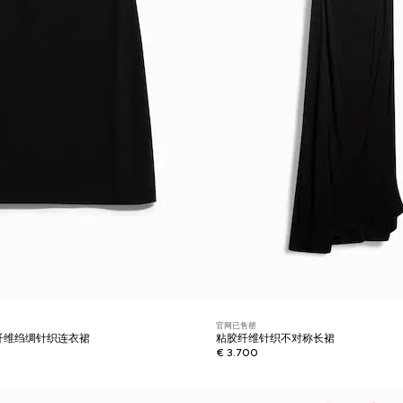
官网已售罄
粘胶纤维绉绸针织连衣裙
粘胶纤维针织不对称长裙
€ 3.700