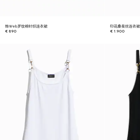
饰Web罗纹棉针织连衣裙
印花桑蚕丝连衣
€ 890
€ 1.900