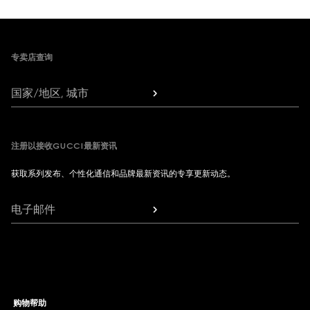
Footer
专卖店查询
国家/地区, 城市
注册以接收GUCCI最新资讯
获取系列发布、个性化通信和品牌最新资讯的专享更新动态。
电子邮件
购物帮助