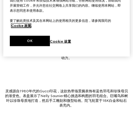
我们使用 cookie 和类似技术来增强网站导航，分析网站使用情况，协助我司
物，并以雕刻和微型绘画工艺收尾。表壳和陀飞轮均镶嵌钻石，增添闪耀光
开展营销工作，并允许您在社交网络上共享我们的内容。继续使用本网站，即
彩。
表示您同意本使用条款。
要了解此类技术及其在本网站上的使用相关的更多信息，请参阅我司的
Cookie 政策
。
灵感源自1980年代档案中的桑蚕丝围巾，由知名羽毛艺术家Nelly Saunier以
OK
Cookie 设置
精湛的羽毛工艺将鹤的设计栩栩如生。每一根羽毛都因其色调、质地和反光质
量而被精心挑选。钻石、珍珠母贝和独立雕刻的花朵完美地构成了这款作品。
每一朵花都由珍珠母贝制成，并由手工微型绘画完成。陀飞轮为这件作品提供
动力。
灵感源自1980年代的Gucci印花，这款热带场景腕表饰有蓝色羽毛和珍珠母贝
的渐变色。表盘展示了Nelly Saunier精心挑选和构图的羽毛组合。巨嘴鸟和树
叶以珍珠母质地打造，然后手工雕刻和微型绘画。陀飞轮置于18K白金和钻石
表壳内。