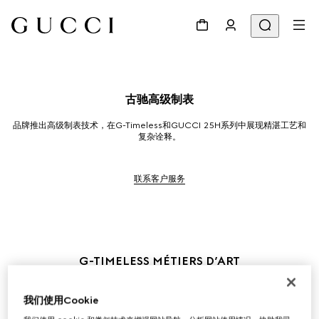
古驰高级制表
品牌推出高级制表技术，在G-Timeless和GUCCI 25H系列中展现精湛工艺和
复杂诠释。
联系客户服务
G-TIMELESS MÉTIERS D’ART
Flora印花图案最初由Vittorio Accornero于1966年创作，现通过微型绘画、
手工雕刻和宝石工艺重新演绎。18K白金表盘精巧镶嵌缟玛瑙，并装饰有粉色
我们使用Cookie
欧泊、血红色碧玉和珍珠母贝等宝石。表壳突出以18K白金精雕细琢的微型生