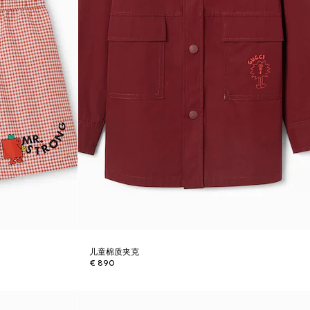
儿童棉质夹克
€ 890