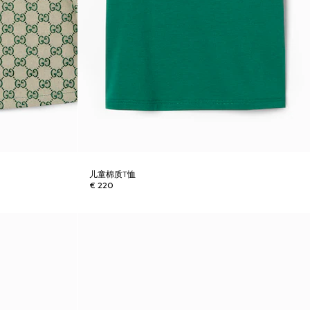
儿童棉质T恤
€ 220