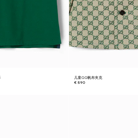
衫
儿童GG帆布夹克
€ 890