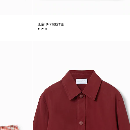
儿童印花棉质T恤
€ 210