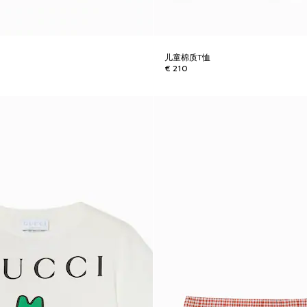
儿童棉质T恤
€ 210