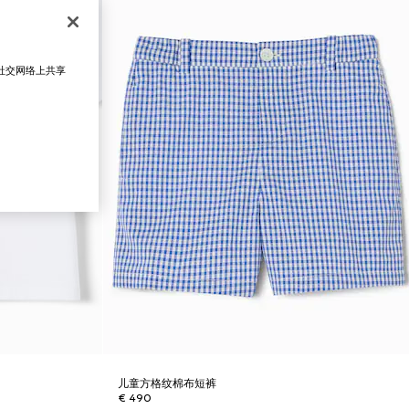
在社交网络上共享
儿童方格纹棉布短裤
€ 490