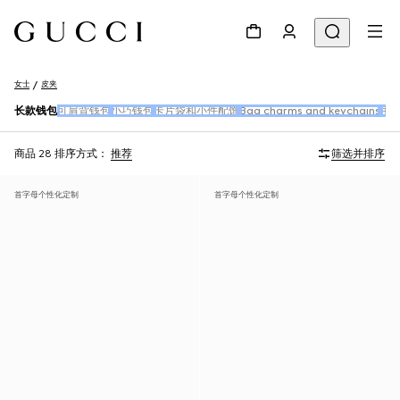
女士
皮夹
长款钱包
可肩背钱包
小巧钱包
卡片袋和小件配饰
Bag charms and keychains
手
商品 28
排序方式：
推荐
筛选并排序
首字母个性化定制
首字母个性化定制