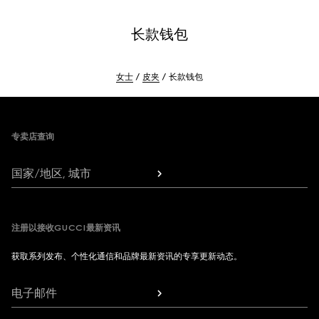
长款钱包
女士
皮夹
长款钱包
Footer
专卖店查询
国家/地区, 城市
注册以接收GUCCI最新资讯
获取系列发布、个性化通信和品牌最新资讯的专享更新动态。
电子邮件