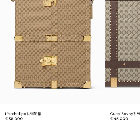
L'Archetipo系列硬箱
Gucci Savoy
€ 58.000
€ 46.000