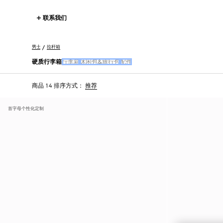
联系我们
男士
拉杆箱
硬质行李箱
行李箱
休闲包&旅行包
配件
商品 14
排序方式：
推荐
首字母个性化定制