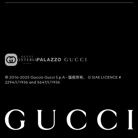
© 2016-2025 Guccio Gucci S.p.A.- 版权所有。 G SIAE LICENCE #
2294/I/1936 and 5647/I/1936