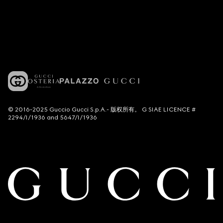
© 2016-2025 Guccio Gucci S.p.A.- 版权所有。 G SIAE LICENCE #
2294/I/1936 and 5647/I/1936