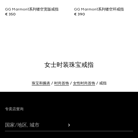
GG Marmont系列镂空宽版戒指
GG Marmont系列镂空环戒指
€ 350
€ 390
女士时装珠宝戒指
珠宝和腕表
时尚首饰
女性时尚首饰
戒指
Footer
专卖店查询
国家/地区, 城市