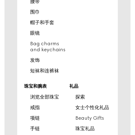
腰带
围巾
帽子和手套
眼镜
Bag charms
and keychains
发饰
短袜和连裤袜
珠宝和腕表
礼品
浏览全部珠宝
探索
戒指
女士个性化礼品
项链
Beauty Gifts
手链
珠宝礼品