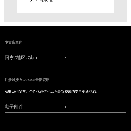
Footer
专卖店查询
国家/地区, 城市
注册以接收GUCCI最新资讯
获取系列发布、个性化通信和品牌最新资讯的专享更新动态。
电子邮件