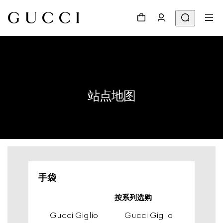
站点地图
手袋
按系列选购
Gucci Giglio
Gucci Giglio