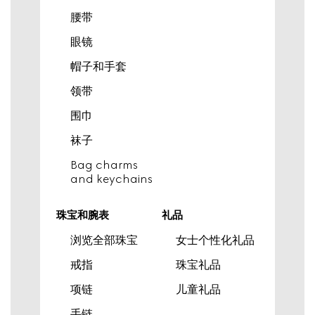
腰带
眼镜
帽子和手套
领带
围巾
袜子
Bag charms
and keychains
珠宝和腕表
礼品
浏览全部珠宝
女士个性化礼品
戒指
珠宝礼品
项链
儿童礼品
手链