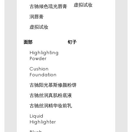
虚拟试妆
古驰倾色琉光唇膏
润唇膏
虚拟试妆
面部
钉子
Highlighting
Powder
Cushion
Foundation
古驰阳光慕斯修颜粉饼
古驰丝润真肌粉底液
古驰丝润精华妆前乳
Liquid
Highlighter