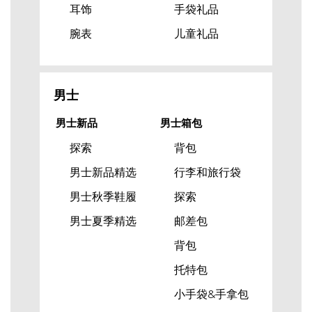
耳饰
手袋礼品
腕表
儿童礼品
男士
男士新品
男士箱包
探索
背包
男士新品精选
行李和旅行袋
男士秋季鞋履
探索
男士夏季精选
邮差包
背包
托特包
小手袋&手拿包