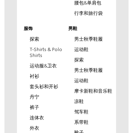
腰包&单肩包
行李和旅行袋
服饰
男鞋
探索
男士秋季鞋履
T-Shirts & Polo
运动鞋
Shirts
探索
运动服&卫衣
男士秋季鞋履
衬衫
运动鞋
套头衫和开衫
摩卡新鞋和音乐鞋
丹宁
凉鞋
裤子
驾车鞋
连体衣
系带鞋
外衣
靴子