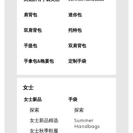
肩背包
迷你包
双肩背包
托特包
手提包
双肩背包
手拿包&晚宴包
定制手袋
女士
女士新品
手袋
探索
探索
女士新品精选
Summer
Handbags
女士秋季鞋履