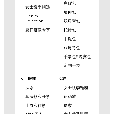
肩背包
女士夏季精选
迷你包
Denim
Selection
双肩背包
夏日度假专享
托特包
手提包
双肩背包
手拿包&晚宴包
定制手袋
女士服饰
女鞋
探索
女士秋季鞋履
套头衫和开衫
运动鞋
上衣和衬衫
探索