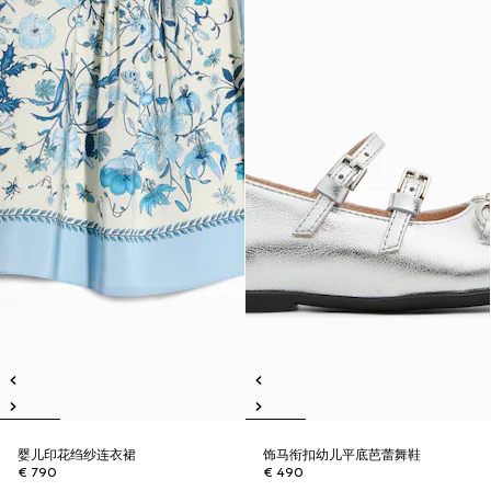
婴儿印花绉纱连衣裙
饰马衔扣幼儿平底芭蕾舞鞋
€ 790
€ 490