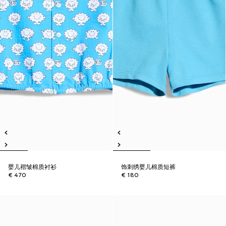
婴儿褶皱棉质衬衫
饰刺绣婴儿棉质短裤
€ 470
€ 180