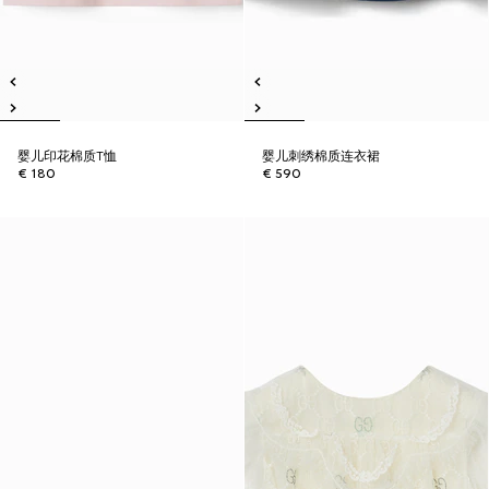
婴儿印花棉质T恤
婴儿刺绣棉质连衣裙
€ 180
€ 590