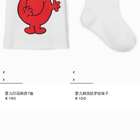
婴儿印花棉质T恤
婴儿棉混纺罗纹袜子
€ 190
€ 100