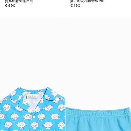
婴儿棉府绸连衣裙
婴儿印花棉质针织T恤
€ 690
€ 190