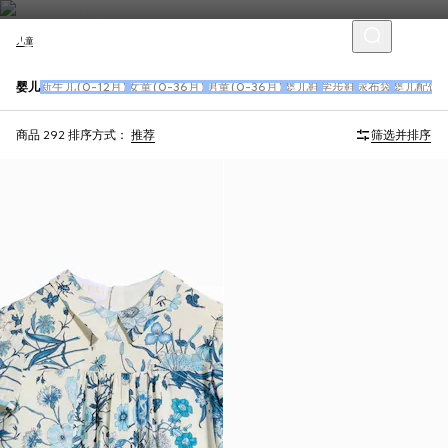
儿童
婴儿
新生儿(0-12月)
女童(0-36月)
男童(0-36月)
婴儿鞋
学步鞋
尿布袋
婴儿配饰
商品 292
排序方式：
推荐
筛选并排序