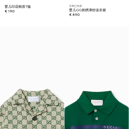
官网已售罄
婴儿印花棉质T恤
婴儿GG刺绣薄纱连衣裙
€ 190
€ 890