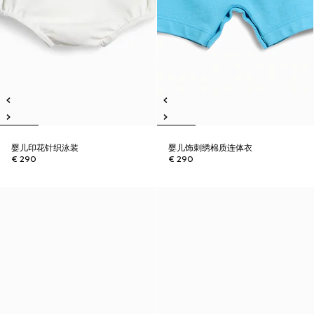
婴儿印花针织泳装
婴儿饰刺绣棉质连体衣
€ 290
€ 290