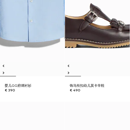
婴儿GG府绸衬衫
饰马衔扣幼儿莫卡辛鞋
€ 390
€ 490